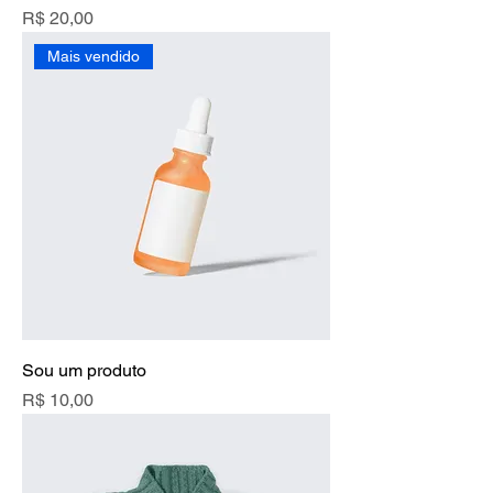
Preço
R$ 20,00
Mais vendido
Sou um produto
Preço
R$ 10,00